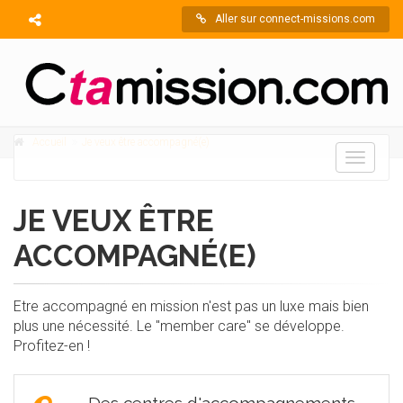
Aller sur connect-missions.com
Accueil
Je veux être accompagné(e)
Toggle
navigati
JE VEUX ÊTRE
ACCOMPAGNÉ(E)
Etre accompagné en mission n'est pas un luxe mais bien
plus une nécessité. Le "member care" se développe.
Profitez-en !