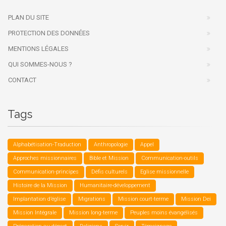
PLAN DU SITE
PROTECTION DES DONNÉES
MENTIONS LÉGALES
QUI SOMMES-NOUS ?
CONTACT
Tags
Alphabétisation-Traduction
Anthropologie
Appel
Approches missionnaires
Bible et Mission
Communication-outils
Communication-principes
Défis culturels
Eglise missionnelle
Histoire de la Mission
Humanitaire-développement
Implantation d’église
Migrations
Mission court-terme
Mission Dei
Mission Intégrale
Mission long-terme
Peuples moins évangélisés