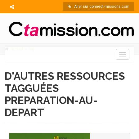
Aller sur connect-missions.com
Accueil
Tag
Toggle
navigati
D'AUTRES RESSOURCES
TAGGUÉES
PREPARATION-AU-
DEPART