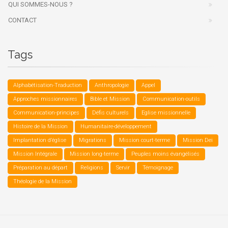
QUI SOMMES-NOUS ?
CONTACT
Tags
Alphabétisation-Traduction
Anthropologie
Appel
Approches missionnaires
Bible et Mission
Communication-outils
Communication-principes
Défis culturels
Eglise missionnelle
Histoire de la Mission
Humanitaire-développement
Implantation d’église
Migrations
Mission court-terme
Mission Dei
Mission Intégrale
Mission long-terme
Peuples moins évangélisés
Préparation au départ
Religions
Servir
Témoignage
Théologie de la Mission