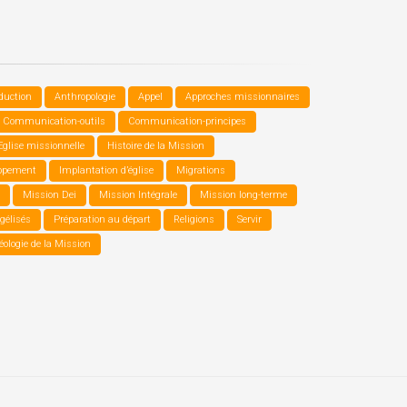
duction
Anthropologie
Appel
Approches missionnaires
Communication-outils
Communication-principes
Eglise missionnelle
Histoire de la Mission
oppement
Implantation d’église
Migrations
Mission Dei
Mission Intégrale
Mission long-terme
gélisés
Préparation au départ
Religions
Servir
ologie de la Mission