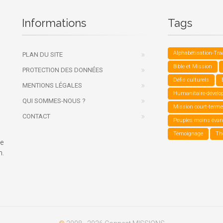
Informations
Tags
Alphabétisation-Tra
PLAN DU SITE
Bible et Mission
PROTECTION DES DONNÉES
Défis culturels
MENTIONS LÉGALES
Humanitaire-dével
QUI SOMMES-NOUS ?
Mission court-terme
CONTACT
Peuples moins évan
Témoignage
Thé
e
n.