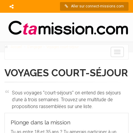
Aller sur connect-missions.com
Accueil
S'engager
Voyages court-séjour
Toggle
navigati
VOYAGES COURT-SÉJOUR
Sous voyages "court-séjours" on entend des séjours
d'une à trois semaines. Trouvez une multitude de
propositions rassemblées sur une liste.
Plonge dans la mission
Tu as entre 18 et 35 ans ? Tu aimerais participer à un