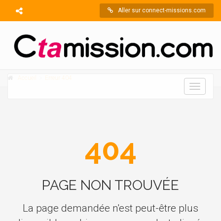
Aller sur connect-missions.com
Accueil
Erreur 404
Toggle
navigati
404
PAGE NON TROUVÉE
La page demandée n'est peut-être plus