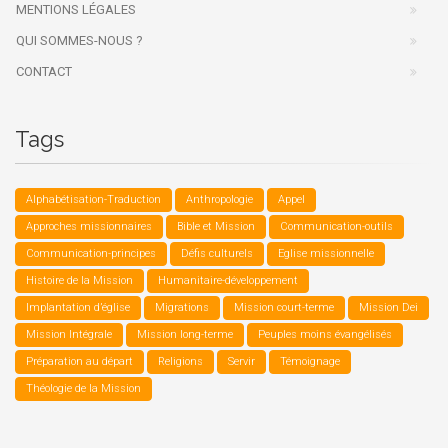
MENTIONS LÉGALES
QUI SOMMES-NOUS ?
CONTACT
Tags
Alphabétisation-Traduction
Anthropologie
Appel
Approches missionnaires
Bible et Mission
Communication-outils
Communication-principes
Défis culturels
Eglise missionnelle
Histoire de la Mission
Humanitaire-développement
Implantation d’église
Migrations
Mission court-terme
Mission Dei
Mission Intégrale
Mission long-terme
Peuples moins évangélisés
Préparation au départ
Religions
Servir
Témoignage
Théologie de la Mission