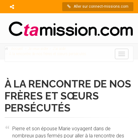
Aller sur connect-missions.com
Accueil
Je veux aider
J'ai aidé
À la rencontre de nos frères et sœurs persécutés
Toggle
navigati
À LA RENCONTRE DE NOS
FRÈRES ET SŒURS
PERSÉCUTÉS
Pierre et son épouse Marie voyagent dans de
nombreux pays fermés pour aller à la rencontre des