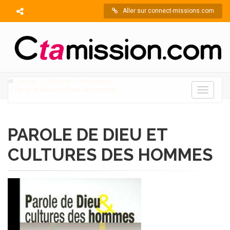
Aller sur connect-missions.com
Accueil
Se former
Ressources
Parole de Dieu et cultures des hommes
Toggle
navigati
PAROLE DE DIEU ET
CULTURES DES HOMMES