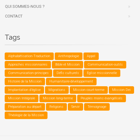
QUI SOMMES-NOUS ?
CONTACT
Tags
Alphabétisation-Traduction
Anthropologie
Appel
Approches missionnaires
Bible et Mission
Communication-outils
Communication-principes
Défis culturels
Eglise missionnelle
Histoire de la Mission
Humanitaire-développement
Implantation d’église
Migrations
Mission court-terme
Mission Dei
Mission Intégrale
Mission long-terme
Peuples moins évangélisés
Préparation au départ
Religions
Servir
Témoignage
Théologie de la Mission