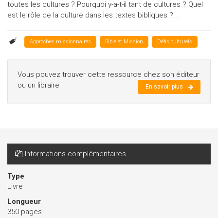
toutes les cultures ? Pourquoi y-a-t-il tant de cultures ? Quel
est le rôle de la culture dans les textes bibliques ?...
Approches missionnaires
Bible et Mission
Défis culturels
Vous pouvez trouver cette ressource chez son éditeur
ou un libraire
En savoir plus
Informations complémentaires
Type
Livre
Longueur
350 pages