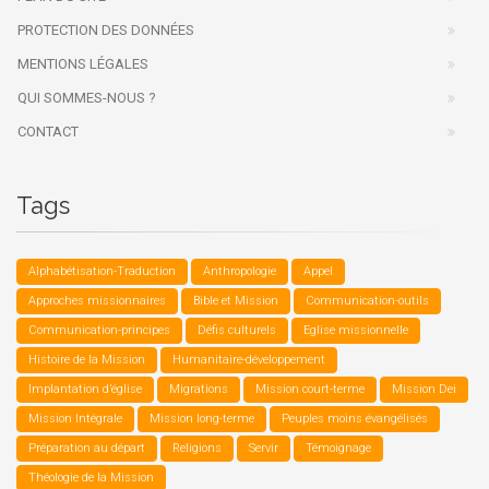
PROTECTION DES DONNÉES
MENTIONS LÉGALES
QUI SOMMES-NOUS ?
CONTACT
Tags
Alphabétisation-Traduction
Anthropologie
Appel
Approches missionnaires
Bible et Mission
Communication-outils
Communication-principes
Défis culturels
Eglise missionnelle
Histoire de la Mission
Humanitaire-développement
Implantation d’église
Migrations
Mission court-terme
Mission Dei
Mission Intégrale
Mission long-terme
Peuples moins évangélisés
Préparation au départ
Religions
Servir
Témoignage
Théologie de la Mission