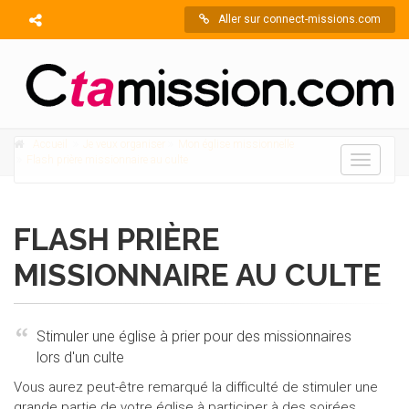
Aller sur connect-missions.com
Accueil
Je veux organiser
Mon église missionnelle
Flash prière missionnaire au culte
Toggle
navigati
FLASH PRIÈRE
MISSIONNAIRE AU CULTE
Stimuler une église à prier pour des missionnaires
lors d'un culte
Vous aurez peut-être remarqué la difficulté de stimuler une
grande partie de votre église à participer à des soirées