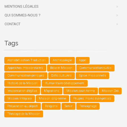
MENTIONS LÉGALES
QUI SOMMES-NOUS ?
CONTACT
Tags
Alphabétisation-Traduction
Anthropologie
Appel
Approches missionnaires
Bible et Mission
Communication-outils
Communication-principes
Défis culturels
Eglise missionnelle
Histoire de la Mission
Humanitaire-développement
Implantation d’église
Migrations
Mission court-terme
Mission Dei
Mission Intégrale
Mission long-terme
Peuples moins évangélisés
Préparation au départ
Religions
Servir
Témoignage
Théologie de la Mission