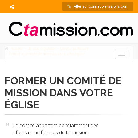
Aller sur connect-missions.com
Accueil
Je veux organiser
Devenir partenaire
Former un comité de mission dans votre église
Toggle
navigati
FORMER UN COMITÉ DE
MISSION DANS VOTRE
ÉGLISE
Ce comité apportera constamment des
informations fraîches de la mission